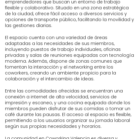
Coworking jornada completa 26
emprendedores que buscan un entorno de trabajo
coworkers.
€/mes (2 días al mes)
flexible y colaborativo. Situado en una zona estratégica
Cocina equipada para preparar y
de la ciudad, ofrece fácil acceso a diversos servicios y
Coworking jornada completa 36
disfrutar de tus comidas y bebidas.
opciones de transporte público, facilitando la movilidad y
€/mes (3 días al mes)
las gestiones diarias.
Servicio de domiciliación comercial,
Coworking jornada completa 44
ofreciendo una dirección prestigiosa
€/mes (4 días al mes)
El espacio cuenta con una variedad de áreas
en el centro de la ciudad.
adaptadas a las necesidades de sus miembros,
Coworking jornada completa 96
Eventos y actividades comunitarias,
incluyendo puestos de trabajo individuales, oficinas
€/mes (10 días al mes)
promoviendo la colaboración y el
privadas y salas de reuniones equipadas con tecnología
Coworking jornada completa 180
crecimiento profesional.
moderna. Además, dispone de zonas comunes que
€/mes (20 días al mes)
fomentan la interacción y el networking entre los
Ubicación estratégica en el corazón
Despacho puntual 20 €/hora
coworkers, creando un ambiente propicio para la
de Valencia, con fácil acceso a
colaboración y el intercambio de ideas.
transporte público y servicios.
Despacho puntual 60 € media
jornada
Entre las comodidades ofrecidas se encuentran una
Despacho puntual 80 € jornada
conexión a internet de alta velocidad, servicios de
completa
impresión y escaneo, y una cocina equipada donde los
miembros pueden disfrutar de sus comidas o tomar un
Despacho media jornada 1
café durante las pausas. El acceso al espacio es flexible,
día/semana 100 €/mes
permitiendo a los usuarios organizar su jornada laboral
Despacho media jornada 2
según sus propias necesidades y horarios.
días/semana 180 €/mes
Despacho media jornada 3
La comunidad en Coworking Valencia es diversa y