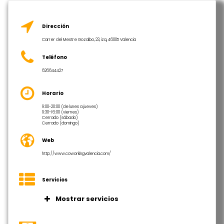
Dirección
Carrer del Mestre Gozalbo, 23, izq, 46005 Valencia
Teléfono
626644427
Horario
9:00-20:00 (de lunes a jueves)
9:30-16:00 (viernes)
Cerrado (sábado)
Cerrado (domingo)
Web
http://www.coworkingvalencia.com/
Servicios
Mostrar servicios
Oficinas privadas completamente
equipadas, adaptadas a las