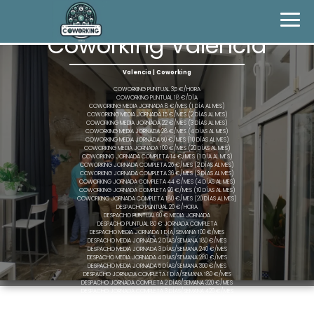
Coworking Valencia
Valencia | Coworking
COWORKING PUNTUAL 3,5 €/HORA
COWORKING PUNTUAL 18 €/DÍA
COWORKING MEDIA JORNADA 8 €/MES (1 DÍA AL MES)
COWORKING MEDIA JORNADA 15 €/MES (2 DÍAS AL MES)
COWORKING MEDIA JORNADA 22 €/MES (3 DÍAS AL MES)
COWORKING MEDIA JORNADA 28 €/MES (4 DÍAS AL MES)
COWORKING MEDIA JORNADA 60 €/MES (10 DÍAS AL MES)
COWORKING MEDIA JORNADA 100 €/MES (20 DÍAS AL MES)
COWORKING JORNADA COMPLETA 14 €/MES (1 DÍA AL MES)
COWORKING JORNADA COMPLETA 26 €/MES (2 DÍAS AL MES)
COWORKING JORNADA COMPLETA 36 €/MES (3 DÍAS AL MES)
COWORKING JORNADA COMPLETA 44 €/MES (4 DÍAS AL MES)
COWORKING JORNADA COMPLETA 96 €/MES (10 DÍAS AL MES)
COWORKING JORNADA COMPLETA 180 €/MES (20 DÍAS AL MES)
DESPACHO PUNTUAL 20 €/HORA
DESPACHO PUNTUAL 60 € MEDIA JORNADA
DESPACHO PUNTUAL 80 € JORNADA COMPLETA
DESPACHO MEDIA JORNADA 1 DÍA/SEMANA 100 €/MES
DESPACHO MEDIA JORNADA 2 DÍAS/SEMANA 180 €/MES
DESPACHO MEDIA JORNADA 3 DÍAS/SEMANA 240 €/MES
DESPACHO MEDIA JORNADA 4 DÍAS/SEMANA 280 €/MES
DESPACHO MEDIA JORNADA 5 DÍAS/SEMANA 300 €/MES
DESPACHO JORNADA COMPLETA 1 DÍA/SEMANA 180 €/MES
DESPACHO JORNADA COMPLETA 2 DÍAS/SEMANA 320 €/MES
DESPACHO JORNADA COMPLETA 3 DÍAS/SEMANA 420 €/MES
DESPACHO JORNADA COMPLETA 4 DÍAS/SEMANA 480 €/MES
DESPACHO JORNADA COMPLETA 5 DÍAS/SEMANA 500 €/MES