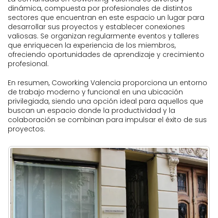
días/semana 240 €/mes
dinámica, compuesta por profesionales de distintos
sectores que encuentran en este espacio un lugar para
Despacho media jornada 4
desarrollar sus proyectos y establecer conexiones
días/semana 280 €/mes
valiosas. Se organizan regularmente eventos y talleres
Despacho media jornada 5
que enriquecen la experiencia de los miembros,
días/semana 300 €/mes
ofreciendo oportunidades de aprendizaje y crecimiento
profesional.
Despacho jornada completa 1
día/semana 180 €/mes
En resumen, Coworking Valencia proporciona un entorno
Despacho jornada completa 2
de trabajo moderno y funcional en una ubicación
días/semana 320 €/mes
privilegiada, siendo una opción ideal para aquellos que
Despacho jornada completa 3
buscan un espacio donde la productividad y la
días/semana 420 €/mes
colaboración se combinan para impulsar el éxito de sus
proyectos.
Despacho jornada completa 4
días/semana 480 €/mes
Despacho jornada completa 5
días/semana 500 €/mes
Sala de reuniones 10 €/hora
Sala de reuniones 30 € media
jornada
Sala de reuniones 50 € jornada