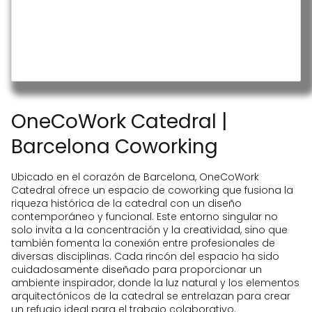
Pase diario 25 €/día
Servicio de recepción
Oficina virtual 50 €/mes
Acceso 24/7
Seguridad
Networking y eventos de comunidad
Almacenamiento para bicicletas
Café y té gratuitos
OneCoWork Catedral |
Barcelona Coworking
Ubicado en el corazón de Barcelona, OneCoWork
Catedral ofrece un espacio de coworking que fusiona la
riqueza histórica de la catedral con un diseño
contemporáneo y funcional. Este entorno singular no
solo invita a la concentración y la creatividad, sino que
también fomenta la conexión entre profesionales de
diversas disciplinas. Cada rincón del espacio ha sido
cuidadosamente diseñado para proporcionar un
ambiente inspirador, donde la luz natural y los elementos
arquitectónicos de la catedral se entrelazan para crear
un refugio ideal para el trabajo colaborativo.