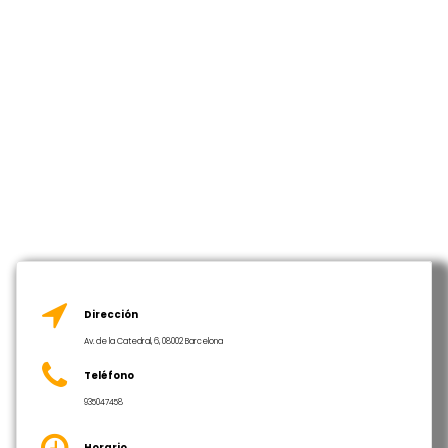
Dirección
Av. de la Catedral, 6, 08002 Barcelona
Teléfono
935047458
Horario