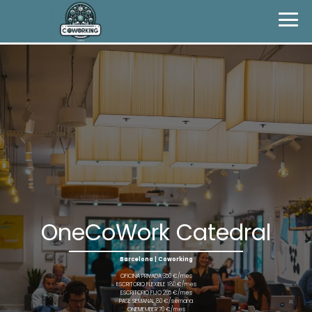
OneCoWork Catedral
Barcelona | Coworking
OFICINA PRIVADA 350 €/mes
ESCRITORIO FLEXIBLE 180 €/mes
ESCRITORIO FIJO 265 €/mes
PASE SEMANAL 80 €/semana
ONEMEMBER 70 €/mes