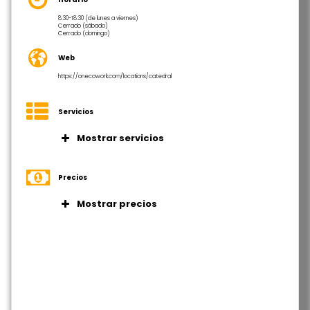
8:30-18:30 (de lunes a viernes)
Cerrado (sábado)
Cerrado (domingo)
Web
https://onecowork.com/locations/catedral
Servicios
Mostrar servicios
Puestos de trabajo flexibles
Oficinas privadas
Precios
Salas de reuniones equipadas
Mostrar precios
Acceso a Internet de alta velocidad
Oficina privada 350 €/mes
Impresora y escáner
Escritorio flexible 180 €/mes
Espacio para eventos
Escritorio fijo 265 €/mes
Oficina virtual
Pase semanal 80 €/semana
Áreas de descanso
Onemember 70 €/mes
Cocina equipada