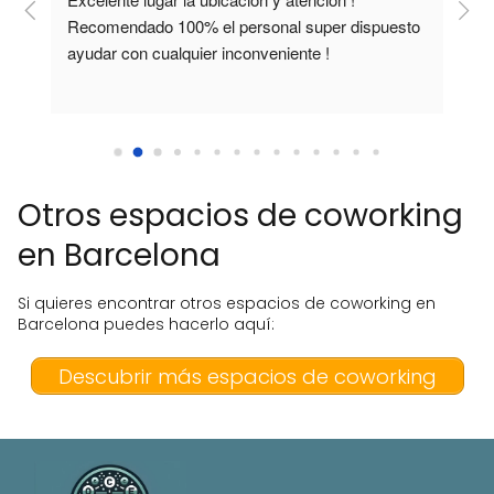
e 
Recomendado 100% el personal super dispuesto 
i
ayudar con cualquier inconveniente !
e
v
a
p
p
p
Otros espacios de coworking
R
c
en Barcelona
Si quieres encontrar otros espacios de coworking en
Barcelona puedes hacerlo aquí:
Descubrir más espacios de coworking