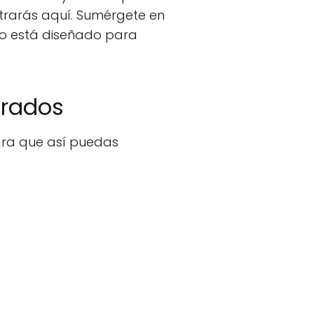
ntrarás aquí. Sumérgete en
io está diseñado para
orados
ara que así puedas