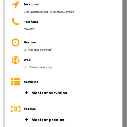
Dirección
C. de Andorra, 22, Local, Hortaleza, 28043 Madrid
Teléfono
630072962
Horario
24/7 (de lunes a domingo)
Web
http://www.cloonela.com/
Servicios
Mostrar servicios
Espacio de oficina
Salas de reuniones
Precios
Internet alta velocidad
Mostrar precios
Centralita inteligente