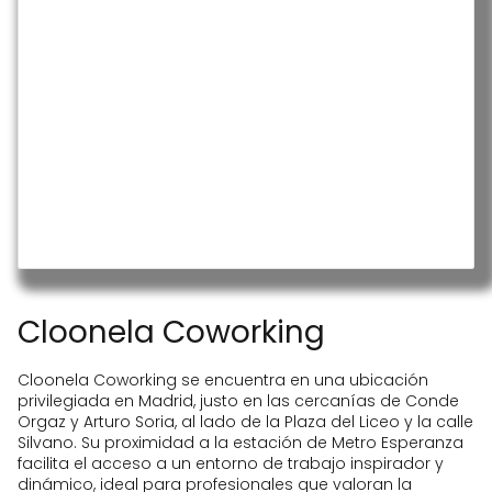
Coworking flexible media jornada por
Zona de estar «Cloob»
140€/mes
Coworking flexible jornada completa
por 195€/mes
Coworking fijo acceso 24/7 por
275€/mes
Cloonela Coworking
Cloonela Coworking se encuentra en una ubicación
privilegiada en Madrid, justo en las cercanías de Conde
Orgaz y Arturo Soria, al lado de la Plaza del Liceo y la calle
Silvano. Su proximidad a la estación de Metro Esperanza
facilita el acceso a un entorno de trabajo inspirador y
dinámico, ideal para profesionales que valoran la