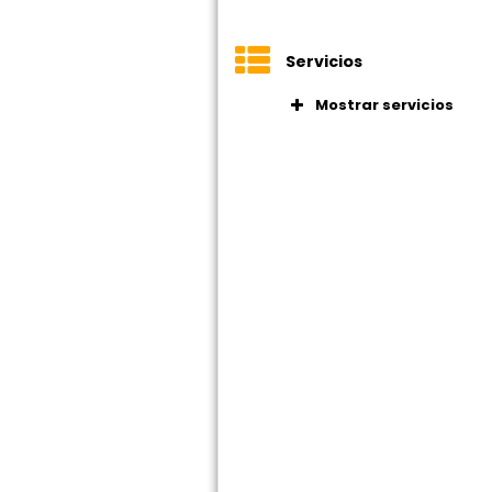
Servicios
Mostrar servicios
Espacio de ofic
Despachos priv
Salas de reunio
Internet alta ve
Impresoras prof
Limpieza
Oficina virtual