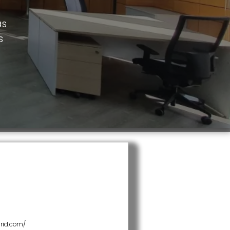
as
s
rid.com/