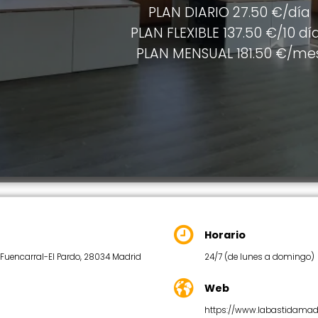
PLAN DIARIO 27.50 €/día
PLAN FLEXIBLE 137.50 €/10 dí
PLAN MENSUAL 181.50 €/me
Horario
a, Fuencarral-El Pardo, 28034 Madrid
24/7 (de lunes a domingo)
Web
https://www.labastidamad