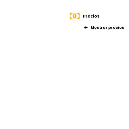
Precios
Mostrar precios
ina
Plan mensual
incluido)
ados
Plan flexible
nes
incluido)
locidad
Plan flexible
esionales
(IVA no inclu