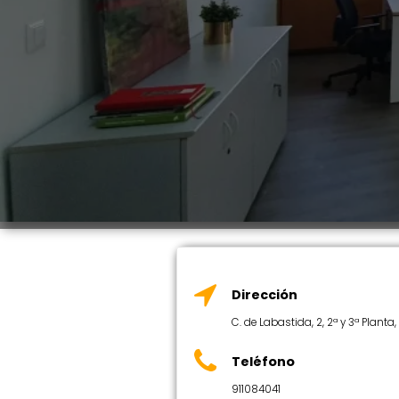
Dirección
C. de Labastida, 2, 2ª y 3ª Plant
Teléfono
911084041