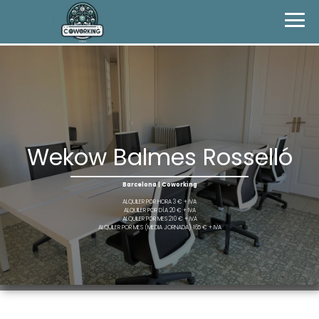
Wekow Balmes Rosselló
Barcelona | Coworking
ALQUILER POR HORA 3 € + IVA
ALQUILER POR DÍA 20 € + IVA
ALQUILER POR MES 210 € + IVA
ALQUILER POR MES (MEDIA JORNADA) 165 € + IVA