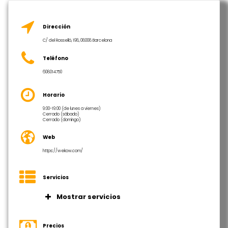
Dirección
C/ del Rosselló, 198, 08008 Barcelona
Teléfono
608014750
Horario
9:00-19:00 (de lunes a viernes)
Cerrado (sábado)
Cerrado (domingo)
Web
https://wekow.com/
Servicios
Mostrar servicios
Escritorios fijos y flexibles en áreas de
coworking.
Precios