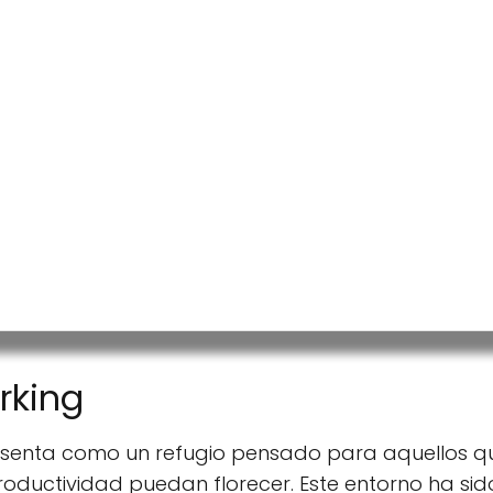
nes
vía telefónic
locidad
 individual
ner
e empresas
rking
esenta como un refugio pensado para aquellos q
productividad puedan florecer. Este entorno ha s