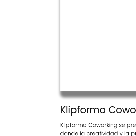
Salas de reunio
Internet alta ve
Salones
Cocina
Almacenamiento
Impresora/Escá
Domiciliación d
Bebidas
Afterwork
Klipforma Cowo
Klipforma Coworking se pr
donde la creatividad y la 