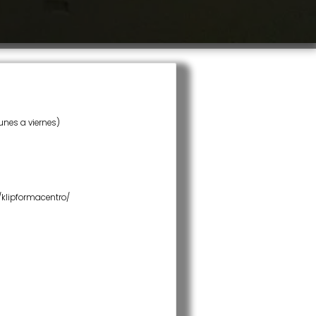
lunes a viernes)
klipformacentro/
acios abiertos y despachos
ecio a consultar directamente