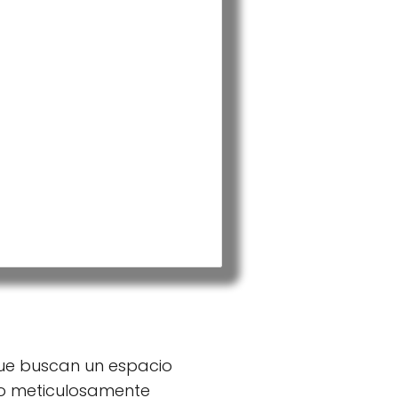
a
ue buscan un espacio
ido meticulosamente