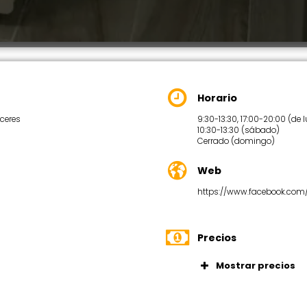
Horario
áceres
9:30-13:30, 17:00-20:00 (de 
10:30-13:30 (sábado)
Cerrado (domingo)
Web
https://www.facebook.com/
Precios
Mostrar precios
Ofrecen esp
privados, pr