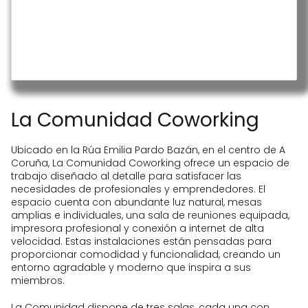
Sala multifuncional adaptable para
diversos usos, como talleres o
eventos.
Conexión a internet de alta velocidad
que asegura una conectividad
eficiente.
Ubicación privilegiada en una de las
La Comunidad Coworking
zonas más destacadas de la
ciudad, facilitando el acceso y
ofreciendo un entorno atractivo.
Ubicado en la Rúa Emilia Pardo Bazán, en el centro de A
Coruña, La Comunidad Coworking ofrece un espacio de
trabajo diseñado al detalle para satisfacer las
necesidades de profesionales y emprendedores. El
espacio cuenta con abundante luz natural, mesas
amplias e individuales, una sala de reuniones equipada,
impresora profesional y conexión a internet de alta
velocidad. Estas instalaciones están pensadas para
proporcionar comodidad y funcionalidad, creando un
entorno agradable y moderno que inspira a sus
miembros.
La Comunidad dispone de tres salas, cada una con