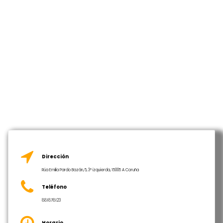
Dirección
Rúa Emilia Pardo Bazán, 5, 3º izquierda, 15005 A Coruña
Teléfono
881878123
Horario