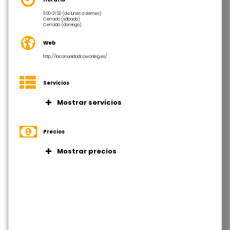
9:00-21:00 (de lunes a viernes)
Cerrado (sábado)
Cerrado (domingo)
Web
http://lacomunidadcoworking.es/
Servicios
Mostrar servicios
Mesas amplias e individuales que
proporcionan un espacio de trabajo
Precios
cómodo y personal.
Mostrar precios
Abundante luz natural que crea un
ambiente luminoso y estimulante.
Tarifa completa 135 €/mes
Sala de reuniones equipada para
Tarifa completa 150 €/mes
encuentros profesionales y
presentaciones.
Impresora profesional disponible
para necesidades de impresión de
alta calidad.