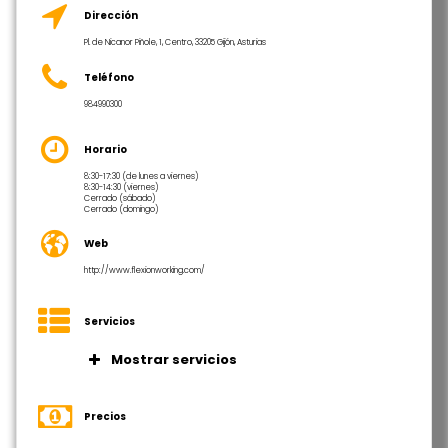
Dirección
Pl. de Nicanor Piñole, 1, Centro, 33205 Gijón, Asturias
Teléfono
984990300
Horario
8:30-17:30 (de lunes a viernes)
8:30-14:30 (viernes)
Cerrado (sábado)
Cerrado (domingo)
Web
http://www.flexionworking.com/
Servicios
Mostrar servicios
Coworking con capacidad para 7
personas
Precios
Taquillas