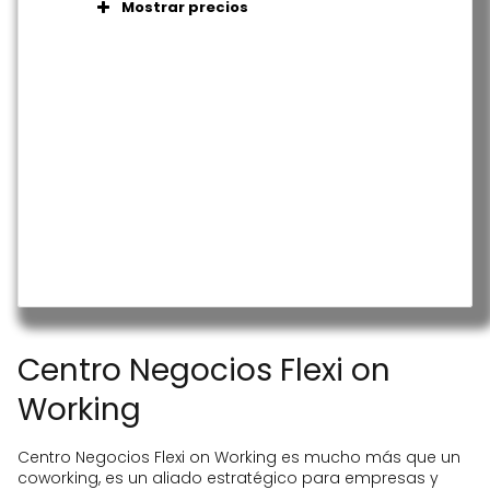
Mostrar precios
Espacios de almacenamiento
A consultar con el coworking a través
Videovigilancia
del correo
Despachos (7 despachos)
recepcion@flexionworking.com
Oficina virtual con domiciliación
Salas de reuniones de 4 a 8
personas
Almacenamiento en nube privada
hasta 3TB
Soporte telefónico
Correo y paquetería
Centro Negocios Flexi on
Working
Centro Negocios Flexi on Working es mucho más que un
coworking, es un aliado estratégico para empresas y