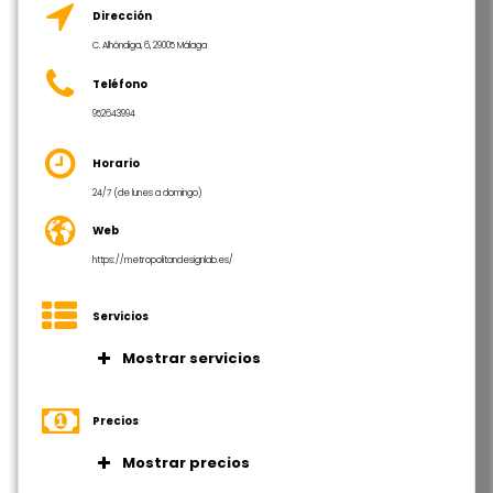
Dirección
C. Alhóndiga, 6, 29005 Málaga
Teléfono
952643994
Horario
24/7 (de lunes a domingo)
Web
https://metropolitandesignlab.es/
Servicios
Mostrar servicios
Precios competitivos
Precios
Conexión a Internet con fibra
simétrica de 1 GB
Mostrar precios
Impresora y Escaner