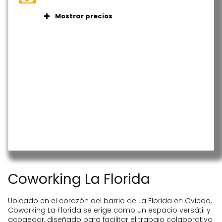
Despachos
Mostrar precios
Cursos
Plan por horas por 12€/hora (IVA no
Eventos
incluido)
Formación
Plan media jornada por 50€/día (IVA
no incluido)
Plan jornada completa por 100€/día
(IVA no incluido)
Coworking La Florida
Ubicado en el corazón del barrio de La Florida en Oviedo,
Coworking La Florida se erige como un espacio versátil y
acogedor, diseñado para facilitar el trabajo colaborativo