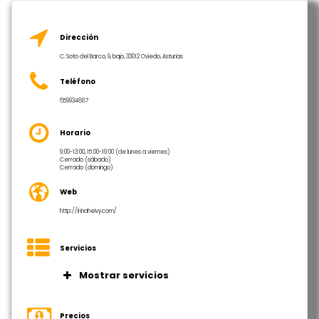
Dirección
C. Soto del Barco, 9, bajo, 33012 Oviedo, Asturias
Teléfono
659934887
Horario
9:00-13:00, 15:00-19:00 (de lunes a viernes)
Cerrado (sábado)
Cerrado (domingo)
Web
http://irinaheivy.com/
Servicios
Mostrar servicios
Espacio de coworking
Salas de reuniones
Precios