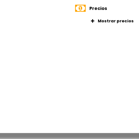
Precios
Mostrar precios
eropuerto
Oficina priv
tamaño a pa
ea de negocios
Oficina por 
Suscripción 
nso
centro de la ciudad
es