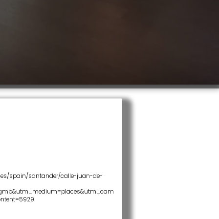
es/spain/santander/calle-juan-de-
s_gmb&utm_medium=places&utm_cam
ontent=5929