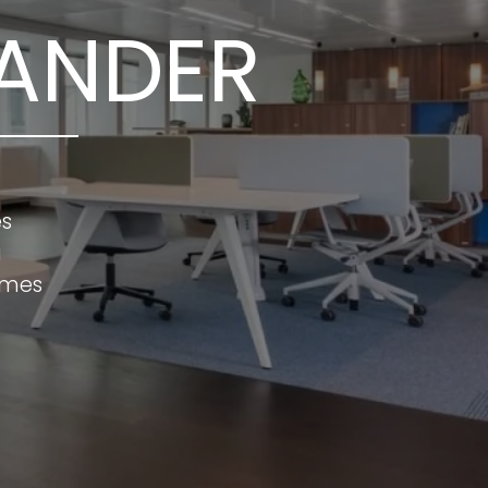
ANDER
s
a
/mes