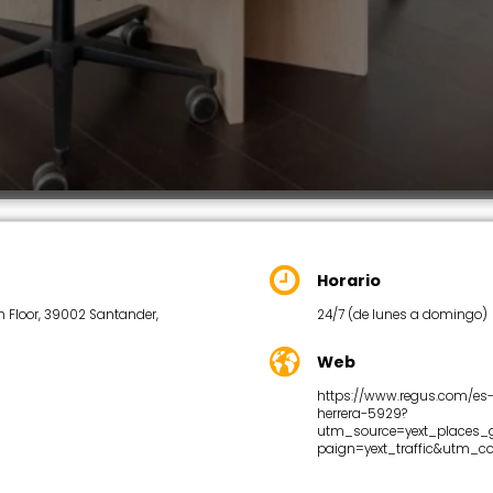
Horario
th Floor, 39002 Santander,
24/7 (de lunes a domingo)
Web
https://www.regus.com/es-
herrera-5929?
utm_source=yext_place
paign=yext_traffic&utm_c