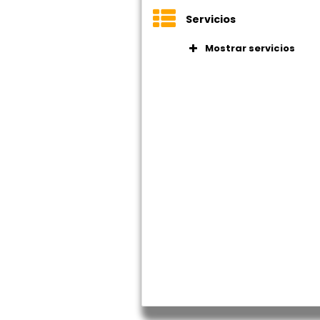
Servicios
Mostrar servicios
Ubicación en a
Ubicación en ár
Ascensores
Áreas de desca
Ubicación en el 
Oficina virtual
Sala de reunion