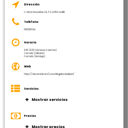
Dirección
C. Siete Revueltas, 24, 3-2, 41004 Sevilla
Teléfono
656388194
Horario
9:00-22:00 (de lunes a viernes)
Cerrado (sábado)
Cerrado (domingo)
Web
https://elevental.com/coworkingplazadelpan/
Servicios
Mostrar servicios
Puestos individuales en espacio
común, ideales para profesionales
Precios
que buscan un entorno de trabajo
compartido.
Mostrar precios