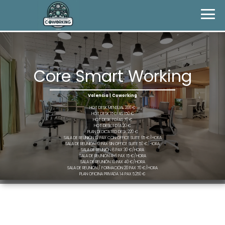
Core Smart Working
Valencia | Coworking
HOT DESK MENSUAL 200 €
HOT DESK 15 DÍAS 150 €
HOT DESK 7 DÍAS 70 €
HOT DESK 1 DÍA 20 €
PLAN DEDICATED DESK 220 €
SALA DE REUNIÓN 12 PAX CON OFFICE SUITE 65 €/HORA
SALA DE REUNIÓN 12 PAX SIN OFFICE SUITE 50 €/HORA
SALA DE REUNIÓN 8 PAX 30 €/HORA
SALA DE REUNIÓN 4-6 PAX 15 €/HORA
SALA DE REUNIÓN 10 PAX 40 €/HORA
SALA DE REUNIÓN / FORMACIÓN 20 PAX 70 €/HORA
PLAN OFICINA PRIVADA 14 PAX 5.250 €