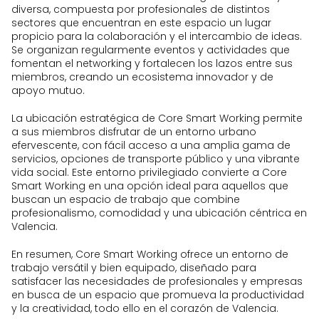
y comerciales.
diversa, compuesta por profesionales de distintos
Acceso a duchas, facilitando a los
sectores que encuentran en este espacio un lugar
usuarios que deseen refrescarse
propicio para la colaboración y el intercambio de ideas.
antes o después de su jornada
Se organizan regularmente eventos y actividades que
laboral.
fomentan el networking y fortalecen los lazos entre sus
miembros, creando un ecosistema innovador y de
Sistema de videovigilancia 24 horas
apoyo mutuo.
para garantizar la seguridad de los
miembros y sus pertenencias.
La ubicación estratégica de Core Smart Working permite
a sus miembros disfrutar de un entorno urbano
efervescente, con fácil acceso a una amplia gama de
servicios, opciones de transporte público y una vibrante
vida social. Este entorno privilegiado convierte a Core
Smart Working en una opción ideal para aquellos que
buscan un espacio de trabajo que combine
profesionalismo, comodidad y una ubicación céntrica en
Valencia.
En resumen, Core Smart Working ofrece un entorno de
trabajo versátil y bien equipado, diseñado para
satisfacer las necesidades de profesionales y empresas
en busca de un espacio que promueva la productividad
y la creatividad, todo ello en el corazón de Valencia.