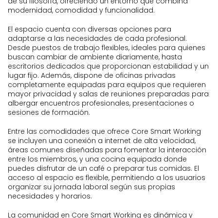
Servicios de impresión y escaneo
de su filosofía, ofreciendo un entorno que combina
disponibles para los usuarios.
modernidad, comodidad y funcionalidad.
Zonas comunes y áreas de
El espacio cuenta con diversas opciones para
descanso, incluyendo una cocina
adaptarse a las necesidades de cada profesional.
equipada con microondas y
Desde puestos de trabajo flexibles, ideales para quienes
lavavajillas, además de una zona de
buscan cambiar de ambiente diariamente, hasta
relax con sofás.
escritorios dedicados que proporcionan estabilidad y un
Agua, té y café gratuitos para los
lugar fijo. Además, dispone de oficinas privadas
miembros.
completamente equipadas para equipos que requieren
mayor privacidad y salas de reuniones preparadas para
Cabinas insonorizadas para
albergar encuentros profesionales, presentaciones o
llamadas y videoconferencias que
sesiones de formación.
requieren privacidad.
Servicio de recepción disponible de
Entre las comodidades que ofrece Core Smart Working
lunes a viernes para atender
se incluyen una conexión a internet de alta velocidad,
cualquier necesidad.
áreas comunes diseñadas para fomentar la interacción
Servicio de limpieza diario para
entre los miembros, y una cocina equipada donde
mantener las instalaciones en
puedes disfrutar de un café o preparar tus comidas. El
óptimas condiciones.
acceso al espacio es flexible, permitiendo a los usuarios
organizar su jornada laboral según sus propias
Domiciliación social y comercial,
necesidades y horarios.
permitiendo utilizar la dirección de
Core como sede a efectos sociales
La comunidad en Core Smart Working es dinámica y