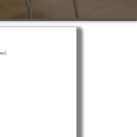
nes)
sultar