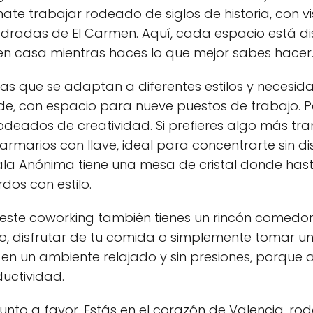
yudarte con tus
ate trabajar rodeado de siglos de historia, con vist
ales y tributarias.
dradas de El Carmen. Aquí, cada espacio está d
y domiciliación comercial
 en casa mientras haces lo que mejor sabes hacer
y autónomos.
egiada en el centro
las que se adaptan a diferentes estilos y necesida
encia, con fácil acceso a
o y servicios.
e, con espacio para nueve puestos de trabajo. P
odeados de creatividad. Si prefieres algo más tra
rmarios con llave, ideal para concentrarte sin dis
Sala Anónima tiene una mesa de cristal donde has
rdos con estilo.
n este coworking también tienes un rincón comed
, disfrutar de tu comida o simplemente tomar un
, en un ambiente relajado y sin presiones, porque
uctividad.
unto a favor. Estás en el corazón de Valencia, rod