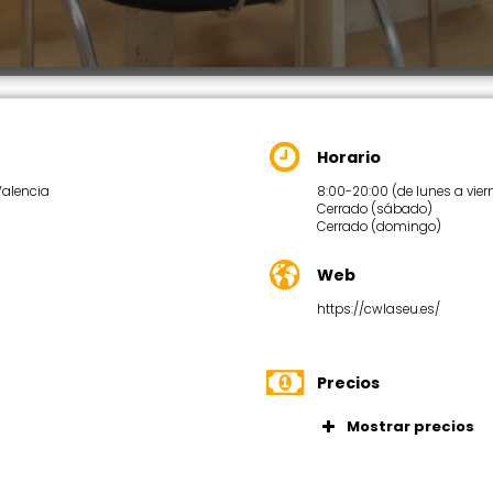
Horario
Valencia
8:00-20:00 (de lunes a vier
Cerrado (sábado)
Cerrado (domingo)
Web
https://cwlaseu.es/
Precios
Mostrar precios
ajo exclusivos con mesas
Precio a con
ergonómicas y estanterías