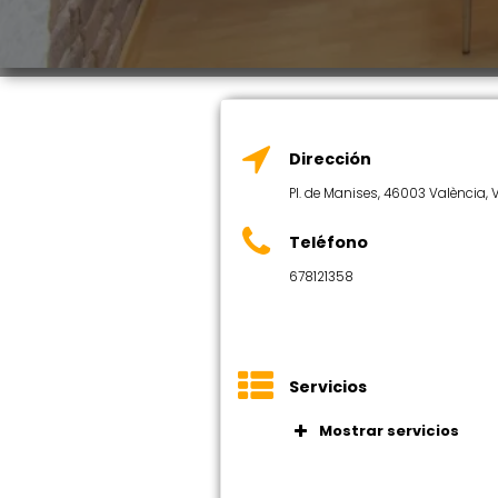
Dirección
Pl. de Manises, 46003 València, 
Teléfono
678121358
Servicios
Mostrar servicios
Puestos de trab
amplias, sillas 