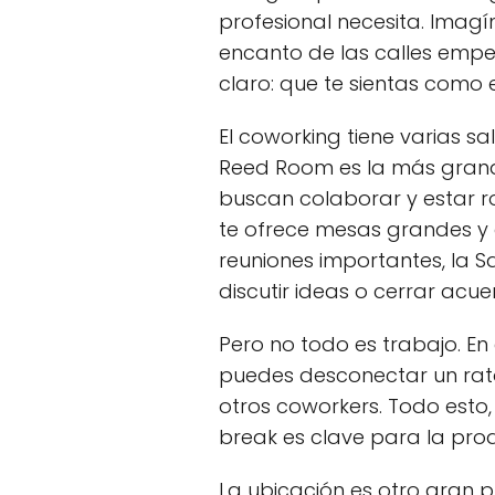
integral para a
profesional necesita. Imagín
obligaciones fisc
encanto de las calles empe
Oficina virtual 
claro: que te sientas como
para empresas 
Ubicación privil
El coworking tiene varias sa
histórico de Val
transporte públic
Reed Room es la más grand
buscan colaborar y estar r
te ofrece mesas grandes y a
reuniones importantes, la 
discutir ideas o cerrar acue
Pero no todo es trabajo. E
puedes desconectar un rato
otros coworkers. Todo esto
break es clave para la prod
La ubicación es otro gran p