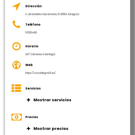
Dirección
C. de la Madre Sacramento, 31, 50004 Zaragoza
Teléfono
976281409
Horario
24/7 (de lunes a domingo)
Web
https://coworking.ms31.es/
Servicios
Mostrar servicios
Acceso 24/7
Internet de alta velocidad
Precios
Sin fianza ni permanencia
Mostrar precios
Directorio de empresas