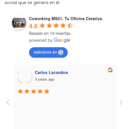
social que se genera en él.
Coworking MS31. Tu Oficina Creativa.
4.6
Basado en 19 reseñas.
valóranos en
Carlos Lacambra
3 years ago
E
c
y