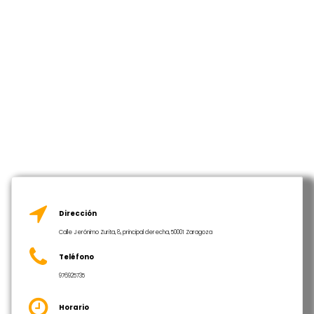
Dirección
Calle Jerónimo Zurita, 8, principal derecha, 50001 Zaragoza
Teléfono
976925735
Horario