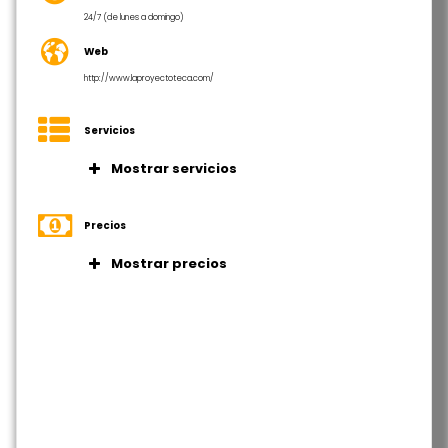
24/7 (de lunes a domingo)
Web
http://www.laproyectoteca.com/
Servicios
Mostrar servicios
Internet de alta velocidad
Impresoras, escáner y fotocopiadora
Precios
Zona de café
Mostrar precios
Plan Rotación 4 para media jornada
con 2 horas de salas de reuniones
por 135€/mes (IVA no incluido)
Plan Jornada Completa con acceso
24/7 con 4 horas de salas de
reuniones por 159€/mes (IVA no
incluido)
Bono Sala 10 por 140€/mes (IVA no