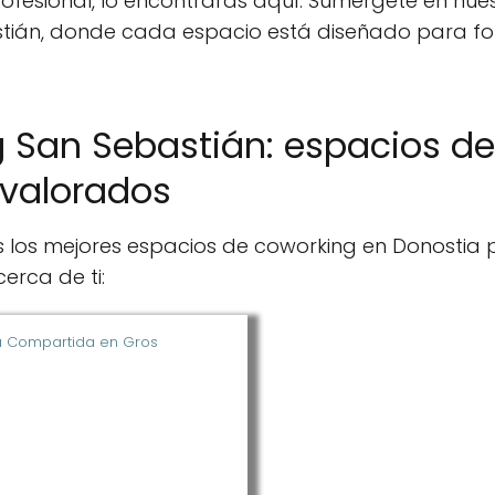
rofesional, lo encontrarás aquí. Sumérgete en nues
tián, donde cada espacio está diseñado para fom
 San Sebastián: espacios d
 valorados
s los mejores espacios de coworking en Donostia
erca de ti:
na Compartida en Gros