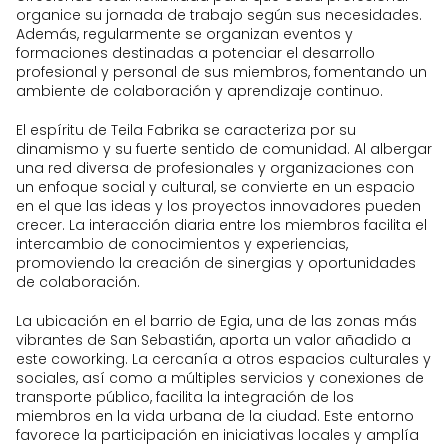
redes sociales de Teila Fabrika.
organice su jornada de trabajo según sus necesidades.
Además, regularmente se organizan eventos y
Espacios comunes para co-crear y
formaciones destinadas a potenciar el desarrollo
una agenda sociocultural activa.
profesional y personal de sus miembros, fomentando un
ambiente de colaboración y aprendizaje continuo.
El espíritu de Teila Fabrika se caracteriza por su
dinamismo y su fuerte sentido de comunidad. Al albergar
una red diversa de profesionales y organizaciones con
un enfoque social y cultural, se convierte en un espacio
en el que las ideas y los proyectos innovadores pueden
crecer. La interacción diaria entre los miembros facilita el
intercambio de conocimientos y experiencias,
promoviendo la creación de sinergias y oportunidades
de colaboración.
La ubicación en el barrio de Egia, una de las zonas más
vibrantes de San Sebastián, aporta un valor añadido a
este coworking. La cercanía a otros espacios culturales y
sociales, así como a múltiples servicios y conexiones de
transporte público, facilita la integración de los
miembros en la vida urbana de la ciudad. Este entorno
favorece la participación en iniciativas locales y amplía