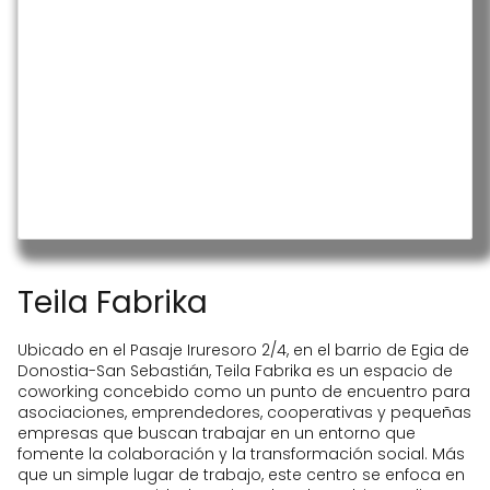
internet, domiciliación fiscal y social,
servicio de recepción postal,
limpieza, mantenimiento y gastos
generales cubiertos. Además, tienen
uso ilimitado y gratuito de la sala de
reuniones y un 15% de descuento en
las salas polivalentes.
Oficinas privadas denominadas
Ahurra, Ganbila y Laua, con
superficies de 16 a 19 m² y capacidad
para 3-4 puestos de trabajo. Estas
oficinas ofrecen las mismas ventajas
que el espacio de coworking,
Teila Fabrika
incluyendo acceso 24/7, uso de
salas de reuniones y descuentos en
salas polivalentes.
Ubicado en el Pasaje Iruresoro 2/4, en el barrio de Egia de
Sala de reuniones Labea, de 22 m²,
Donostia-San Sebastián, Teila Fabrika es un espacio de
equipada con sillas, mesas, monitor,
coworking concebido como un punto de encuentro para
equipo de sonido y pizarra, con
asociaciones, emprendedores, cooperativas y pequeñas
capacidad para 6 personas.
empresas que buscan trabajar en un entorno que
fomente la colaboración y la transformación social. Más
Salas polivalentes Buztin Gorri y
que un simple lugar de trabajo, este centro se enfoca en
Buztin Zuri, de 27 m² cada una,