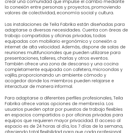
crear una comunidad que impulse el cambio mediante
adaptables y unificables para crear
la conexión entre personas y proyectos, promoviendo
un espacio más amplio. Están
valores de colectividad, economía social y cultura.
equipadas con sillas, mesas,
monitor, equipo de sonido y pizarra,
Las instalaciones de Teila Fabrika están diseñadas para
y tienen una capacidad de entre 12 y
adaptarse a diversas necesidades. Cuenta con áreas de
30 personas cada una, o hasta 50
trabajo compartidas y oficinas privadas, todas
personas al unirlas.
equipadas con mobiliario ergonómico y conexión a
Oficina virtual que ofrece
internet de alta velocidad. Además, dispone de salas de
domiciliación fiscal y social, servicio
reuniones multifuncionales que pueden utilizarse para
de recepción y distribución postal y
presentaciones, talleres, charlas y otros eventos.
paquetería, y presencia en la web de
También ofrece una zona de descanso y una cocina
Teila Fabrika.
completamente equipada con cafetera, microondas y
vajilla, proporcionando un ambiente cómodo y
Zona de relax con microondas, café
acogedor donde los miembros pueden relajarse e
e infusiones, proporcionando un
interactuar de manera informal.
espacio para descansar durante la
jornada laboral.
Para adaptarse a diferentes perfiles profesionales, Teila
Servicio de atención y dinamización,
Fabrika ofrece varias opciones de membresía. Los
apoyo en la organización de
usuarios pueden optar por puestos de trabajo flexibles
eventos e intermediación para la
en espacios compartidos o por oficinas privadas para
contratación de catering.
equipos que requieren mayor privacidad. El acceso al
Acceso a una comunidad de
espacio es de 24 horas al día, los 7 días de la semana,
profesionales y visibilidad en las
ofreciendo total flexibilidad para que cada profesional